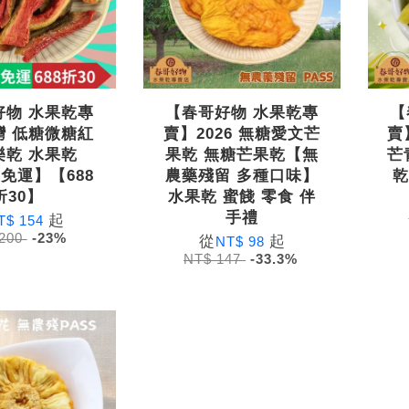
好物 水果乾專
【春哥好物 水果乾專
【
灣 低糖微糖紅
賣】2026 無糖愛文芒
賣
樂乾 水果乾
果乾 無糖芒果乾【無
芒
起免運】【688
農藥殘留 多種口味】
乾
折30】
水果乾 蜜餞 零食 伴
手禮
起
T$ 154
 200
-23%
從
起
NT$ 98
NT$ 147
-33.3%