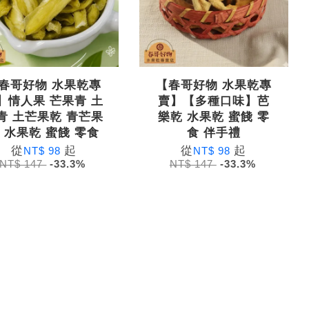
春哥好物 水果乾專
【春哥好物 水果乾專
】情人果 芒果青 土
賣】【多種口味】芭
青 土芒果乾 青芒果
樂乾 水果乾 蜜餞 零
 水果乾 蜜餞 零食
食 伴手禮
從
起
從
起
NT$ 98
NT$ 98
NT$ 147
-33.3%
NT$ 147
-33.3%