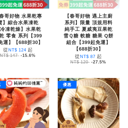
春哥好物 水果乾專
【春哥好物 遇上主廚
賣】綜合水果凍乾
系列】限量 頂規用料
【冷凍乾燥】水果乾
純手工 夏威夷豆果乾
乾 零食 系列【399
雪Ｑ糖 軟糖 糖果 Q餅
免運】【688折30】
組合【399起免運】
【688折30】
從
起
NT$ 124
NT$ 147
-15.6%
從
起
NT$ 87
NT$ 120
-27.5%
惠
優惠