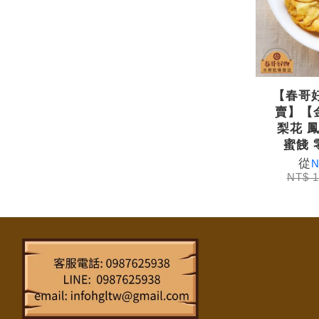
【春哥
賣】【
梨花 
蜜餞 
從
N
NT$ 