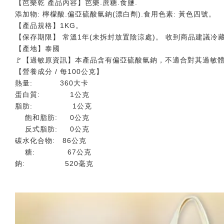
【芭樂乾 產品內容】芭樂.蔗糖.食鹽.
添加物: 檸檬酸.偏亞硫酸氫鈉(漂白劑).食用色素: 黃色四號。
【產品規格】1KG。
【保存期限】 常溫1年(未拆封放置陰涼處)。 收到商品建議冷
【產地】泰國
🚩【過敏原資訊】本產品含有偏亞硫酸氫鈉，不適合對其過敏
【營養成分 / 每100公克】
熱量: 360大卡
蛋白質: 1公克
脂肪: 1公克
飽和脂肪: 0公克
反式脂肪: 0公克
碳水化合物: 86公克
糖: 67公克
鈉: 520毫克