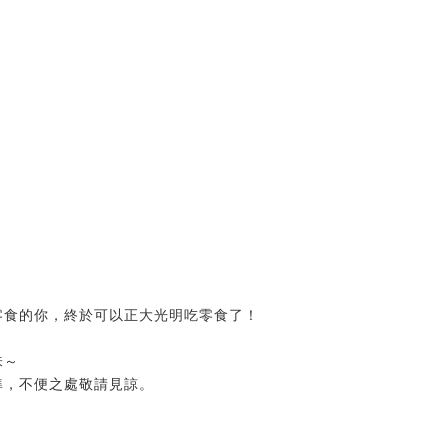
零食的你，終於可以正大光明吃零食了！
～
味～
準，不便之處敬請見諒。