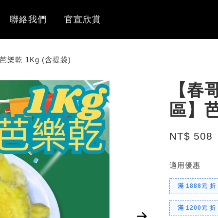
聯絡我們
官宣欣賞
乾 1Kg (含提袋)
【春
區】芭
NT$ 508
適用優惠
滿 1888元 折
滿 1200元 折