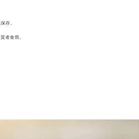
藏保存。
體質者食用。