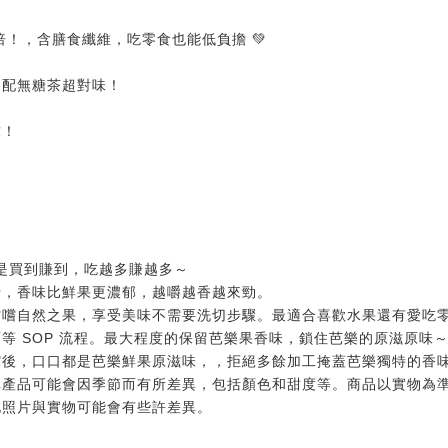
！，含膳食纖維，吃零食也能低負擔 💚
搭配無糖茶超對味！
求！
對是買到賺到，吃越多賺越多～
牙，香味比鮮果更濃郁，越嚼越香越來勁。
嚐嚐自然之果，享受美味不需要洗切步驟。最適合喜歡水果還有愛吃
翻面等 SOP 流程。最大程度的保留芭樂果香味，鎖住芭樂的原滋原味
縮後，口口都是芭樂鮮果原滋味，，拒絕多餘加工掩蓋芭樂獨特的香
批產品可能會因季節而有所差異，包括顏色和甜度等。商品以實物為
此照片與實物可能會有些許差異。