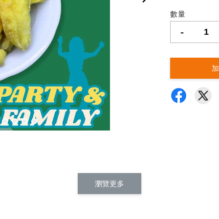
數量
-
加
瀏覽更多