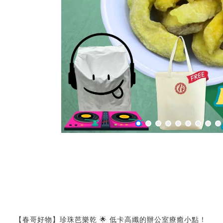
【春哥好物】珍珠芭樂乾 🌟 低卡高纖的辦公室療癒小點！