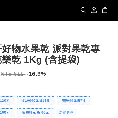
哥好物水果乾 派對果乾專
樂乾 1Kg (含提袋)
NT$ 611
-16.9%
 120元
慢10000元折13%
滿5000元折7%
瀏覽更多
 100元
滿 888元 折 60元