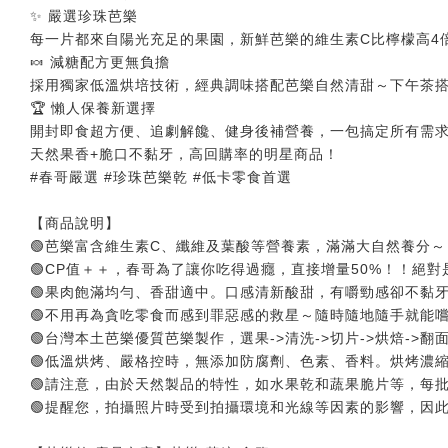
✨ 嚴選珍珠芭樂
每一片都來自陽光充足的果園，新鮮芭樂的維生素C比檸檬高4倍
🍬 減糖配方更無負擔
採用獨家低溫烘培技術，經典調味搭配芭樂自然清甜～下午茶
🏆 懶人保養新選擇
開封即食超方便、追劇解饞、健身後補營養，一包搞定所有需
天然果香+脆口不黏牙，高回購率的明星商品！
#春哥嚴選 #珍珠芭樂乾 #低卡零食首選
【商品說明】
🟢芭樂富含維生素C、纖維及葉酸等營養素，滿滿大自然養分～
🟢CP值＋＋，春哥為了讓你吃得過癮，直接增量50%！！絕
🟢果肉飽滿均勻、香甜適中。口感清新酸甜，有嚼勁感卻不黏
🟢不用再為貪吃零食而感到罪惡感的救星～隨時隨地隨手就能
🟢台灣本土芭樂優質芭樂製作，選果->清洗->切片->烘焙->
🟢低溫烘烤、嚴格控時，無添加防腐劑、色素、香料。烘烤濃
🟢請注意，由於天然製品的特性，如水果乾和蔬果脆片等，每
🟢提醒您，拍攝照片時受到拍攝環境和光線等因素的影響，因