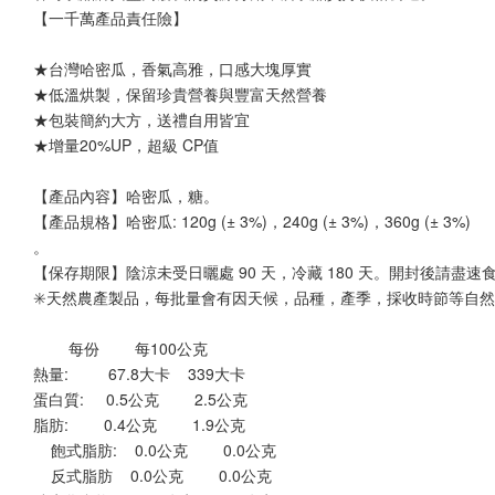
【一千萬產品責任險】
★台灣哈密瓜，香氣高雅，口感大塊厚實
★低溫烘製，保留珍貴營養與豐富天然營養
★包裝簡約大方，送禮自用皆宜
★增量20%UP，超級 CP值
【產品內容】哈密瓜，糖。
【產品規格】哈密瓜: 120g (± 3%)，240g (± 3%)，360g (± 3%)
。
【保存期限】陰涼未受日曬處 90 天，冷藏 180 天。開封後請盡
✳️天然農產製品，每批量會有因天候，品種，產季，採收時節等自
        每份        每100公克
熱量:         67.8大卡    339大卡
蛋白質:     0.5公克        2.5公克
脂肪:        0.4公克        1.9公克
    飽式脂肪:    0.0公克        0.0公克
    反式脂肪    0.0公克        0.0公克