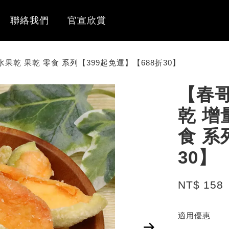
聯絡我們
官宣欣賞
果乾 果乾 零食 系列【399起免運】【688折30】
【春
乾 增
食 系
30】
NT$ 158
適用優惠