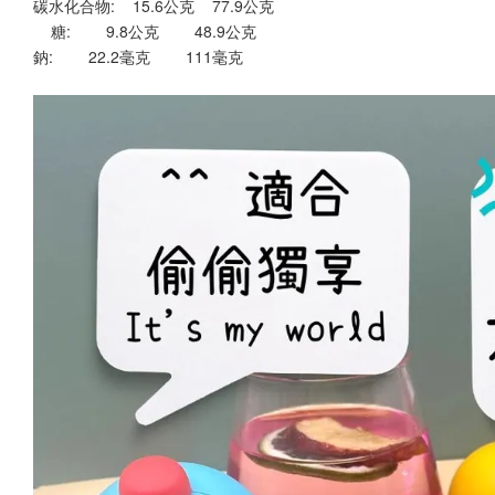
碳水化合物:    15.6公克    77.9公克
    糖:        9.8公克        48.9公克
鈉:        22.2毫克        111毫克