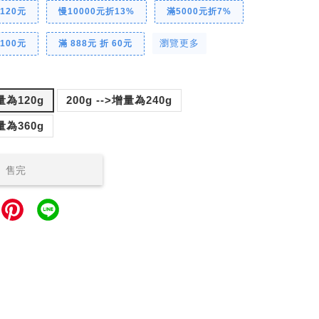
 120元
慢10000元折13%
滿5000元折7%
瀏覽更多
 100元
滿 888元 折 60元
增量為120g
200g -->增量為240g
增量為360g
售完