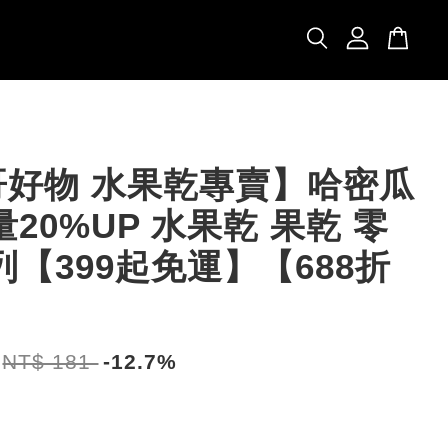
哥好物 水果乾專賣】哈密瓜
量20%UP 水果乾 果乾 零
列【399起免運】【688折
NT$ 181
-12.7%