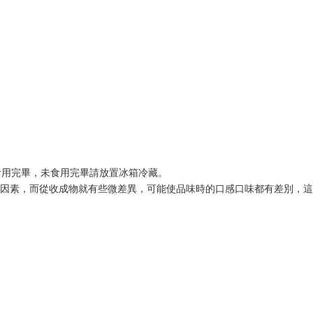
速食用完畢，未食用完畢請放置冰箱冷藏。
然因素，而從收成物就有些微差異，可能使品味時的口感口味都有差別，