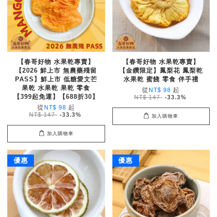
【春哥好物 水果乾專賣】
【春哥好物 水果乾專賣】
【2026 鮮上市 無農藥殘留
【金鑽限定】鳳梨花 鳳梨乾
PASS】鮮上市 低糖愛文芒
水果乾 蜜餞 零食 伴手禮
果乾 水果乾 果乾 零食
從
起
NT$ 98
【399起免運】【688折30】
NT$ 147
-33.3%
從
起
NT$ 98
NT$ 147
-33.3%
加入購物車
加入購物車
優惠
優惠