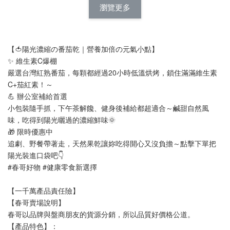
瀏覽更多
【🍅陽光濃縮の番茄乾｜營養加倍の元氣小點】
✨ 維生素C爆棚
嚴選台灣紅熟番茄，每顆都經過20小時低溫烘烤，鎖住滿滿維生素
C+茄紅素！～
💪 辦公室補給首選
小包裝隨手抓，下午茶解饞、健身後補給都超適合～鹹甜自然風
味，吃得到陽光曬過的濃縮鮮味🌞
🎁 限時優惠中
追劇、野餐帶著走，天然果乾讓妳吃得開心又沒負擔～點擊下單把
陽光裝進口袋吧👇
#春哥好物 #健康零食新選擇
【一千萬產品責任險】
【春哥賣場說明】
春哥以品牌與盤商朋友的貨源分銷，所以品質好價格公道。
【產品特色】：