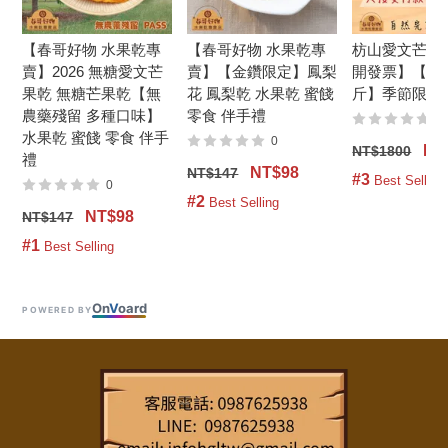
【春哥好物 水果乾專
【春哥好物 水果乾專
枋山愛文芒果
賣】2026 無糖愛文芒
賣】【金鑽限定】鳳梨
開發票】【A級 
果乾 無糖芒果乾【無
花 鳳梨乾 水果乾 蜜餞
斤】季節限定 2
農藥殘留 多種口味】
零食 伴手禮
0
水果乾 蜜餞 零食 伴手
0
NT
NT$1800
禮
NT$98
NT$147
#3
 Best Selling
0
#2
 Best Selling
NT$98
NT$147
#1
 Best Selling
On
V
oard
POWERED BY