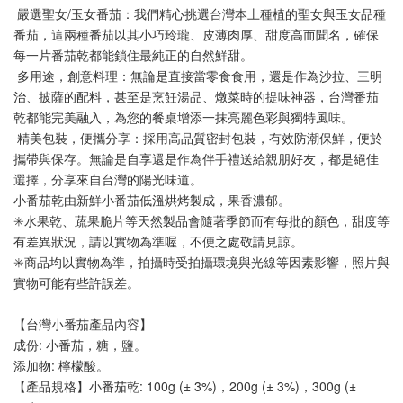
 嚴選聖女/玉女番茄：我們精心挑選台灣本土種植的聖女與玉女品種
番茄，這兩種番茄以其小巧玲瓏、皮薄肉厚、甜度高而聞名，確保
每一片番茄乾都能鎖住最純正的自然鮮甜。
 多用途，創意料理：無論是直接當零食食用，還是作為沙拉、三明
治、披薩的配料，甚至是烹飪湯品、燉菜時的提味神器，台灣番茄
乾都能完美融入，為您的餐桌增添一抹亮麗色彩與獨特風味。
 精美包裝，便攜分享：採用高品質密封包裝，有效防潮保鮮，便於
攜帶與保存。無論是自享還是作為伴手禮送給親朋好友，都是絕佳
選擇，分享來自台灣的陽光味道。
小番茄乾由新鮮小番茄低溫烘烤製成，果香濃郁。
✳️水果乾、蔬果脆片等天然製品會隨著季節而有每批的顏色，甜度等
有差異狀況，請以實物為準喔，不便之處敬請見諒。
✳️商品均以實物為準，拍攝時受拍攝環境與光線等因素影響，照片與
實物可能有些許誤差。
【台灣小番茄產品內容】
成份: 小番茄，糖，鹽。
添加物: 檸檬酸。
【產品規格】小番茄乾: 100g (± 3%)，200g (± 3%)，300g (± 