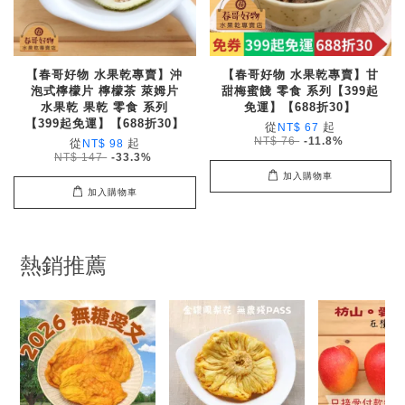
【春哥好物 水果乾專賣】沖
【春哥好物 水果乾專賣】甘
泡式檸檬片 檸檬茶 萊姆片
甜梅蜜餞 零食 系列【399起
水果乾 果乾 零食 系列
免運】【688折30】
【399起免運】【688折30】
從
起
NT$ 67
NT$ 76
-11.8%
從
起
NT$ 98
NT$ 147
-33.3%
加入購物車
加入購物車
熱銷推薦